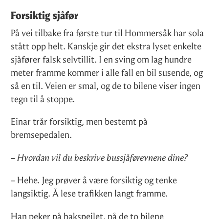
Forsiktig sjåfør
På vei tilbake fra første tur til Hommersåk har sola
stått opp helt. Kanskje gir det ekstra lyset enkelte
sjåfører falsk selvtillit. I en sving om lag hundre
meter framme kommer i alle fall en bil susende, og
så en til. Veien er smal, og de to bilene viser ingen
tegn til å stoppe.
Einar trår forsiktig, men bestemt på
bremsepedalen.
–
Hvordan vil du beskrive bussjåførevnene dine?
– Hehe. Jeg prøver å være forsiktig og tenke
langsiktig. Å lese trafikken langt framme.
Han peker på bakspeilet, på de to bilene