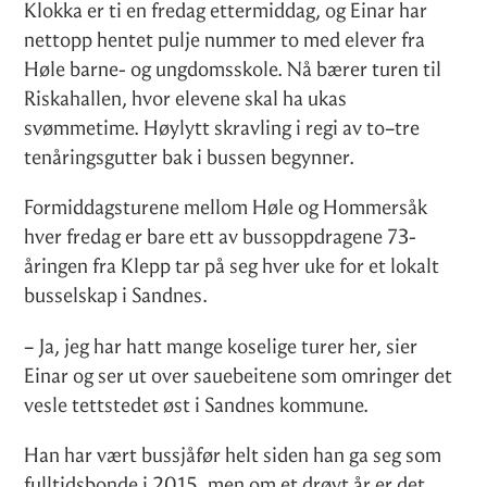
Klokka er ti en fredag ettermiddag, og Einar har
nettopp hentet pulje nummer to med elever fra
Høle barne- og ungdomsskole. Nå bærer turen til
Riskahallen, hvor elevene skal ha ukas
svømmetime. Høylytt skravling i regi av to–tre
tenåringsgutter bak i bussen begynner.
Formiddagsturene mellom Høle og Hommersåk
hver fredag er bare ett av bussoppdragene 73-
åringen fra Klepp tar på seg hver uke for et lokalt
busselskap i Sandnes.
– Ja, jeg har hatt mange koselige turer her, sier
Einar og ser ut over sauebeitene som omringer det
vesle tettstedet øst i Sandnes kommune.
Han har vært bussjåfør helt siden han ga seg som
fulltidsbonde i 2015, men om et drøyt år er det