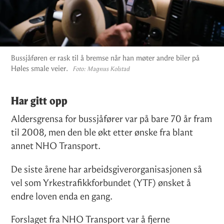
Bussjåføren er rask til å bremse når han møter andre biler på
Høles smale veier.
Foto:
Magnus Kolstad
Har gitt opp
Aldersgrensa for bussjåfører var på bare 70 år fram
til 2008, men den ble økt etter ønske fra blant
annet NHO Transport.
De siste årene har arbeidsgiverorganisasjonen så
vel som Yrkestrafikkforbundet (YTF) ønsket å
endre loven enda en gang.
Forslaget fra NHO Transport var å fjerne