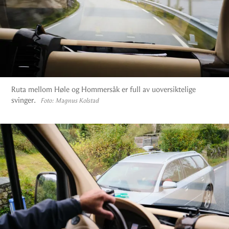
Ruta mellom Høle og Hommersåk er full av uoversiktelige
svinger.
Foto:
Magnus Kolstad