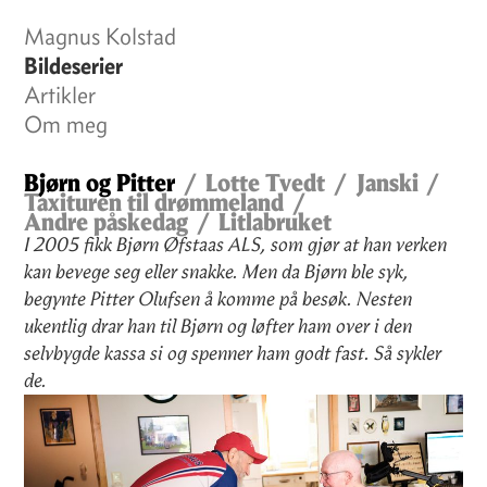
Magnus Kolstad
Bildeserier
Artikler
Om meg
Bjørn og Pitter
Lotte Tvedt
Janski
Taxituren til drømmeland
Andre påskedag
Litlabruket
I 2005 fikk Bjørn Øfstaas ALS, som gjør at han verken
kan bevege seg eller snakke. Men da Bjørn ble syk,
begynte Pitter Olufsen å komme på besøk. Nesten
ukentlig drar han til Bjørn og løfter ham over i den
selvbygde kassa si og spenner ham godt fast. Så sykler
de.